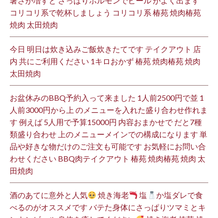
暑さが増すと さっぱりホルモンでビール がよく出ます
コリコリ系で乾杯しましょう コリコリ系 椿苑 焼肉椿苑
焼肉 太田焼肉
今日 明日は炊き込みご飯炊きたてです テイクアウト 店
内 共にご利用ください 1キロおかず 椿苑 焼肉椿苑 焼肉
太田焼肉
お盆休みのBBQ予約入って来ました 1人前2500円で並 1
人前3000円から上 のメニューを入れた盛り合わせ作れま
す 例えば 5人用で予算15000円 内容おまかせで だと7種
類盛り合わせ 上のメニューメインでの構成になります 単
品や好きな物だけのご注文も可能です お気軽にお問い合
わせください BBQ肉テイクアウト 椿苑 焼肉椿苑 焼肉 太
田焼肉
酒のあてに意外と人気
焼き海老
塩
か塩ダレで食
べるのがオススメです バテた身体にさっぱりツマミとキ