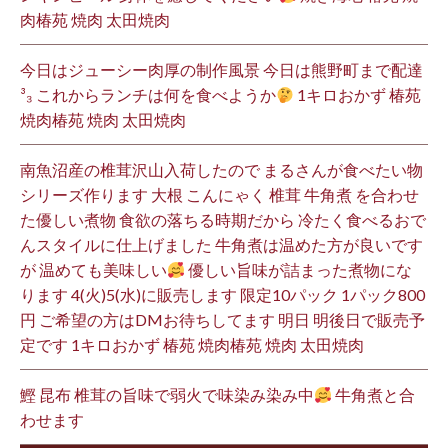
肉椿苑 焼肉 太田焼肉
今日はジューシー肉厚の制作風景 今日は熊野町まで配達
³₃ これからランチは何を食べようか
1キロおかず 椿苑
焼肉椿苑 焼肉 太田焼肉
南魚沼産の椎茸沢山入荷したので まるさんが食べたい物
シリーズ作ります 大根 こんにゃく 椎茸 牛角煮 を合わせ
た優しい煮物 食欲の落ちる時期だから 冷たく食べるおで
んスタイルに仕上げました 牛角煮は温めた方が良いです
が 温めても美味しい
優しい旨味が詰まった煮物にな
ります 4(火)5(水)に販売します 限定10パック 1パック800
円 ご希望の方はDMお待ちしてます 明日 明後日で販売予
定です 1キロおかず 椿苑 焼肉椿苑 焼肉 太田焼肉
鰹 昆布 椎茸の旨味で弱火で味染み染み中
牛角煮と合
わせます