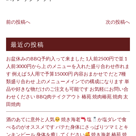
前の投稿へ
次の投稿へ
最近の投稿
お盆休みのBBQ予約入って来ました 1人前2500円で並 1
人前3000円から上 のメニューを入れた盛り合わせ作れま
す 例えば 5人用で予算15000円 内容おまかせで だと7種
類盛り合わせ 上のメニューメインでの構成になります 単
品や好きな物だけのご注文も可能です お気軽にお問い合
わせください BBQ肉テイクアウト 椿苑 焼肉椿苑 焼肉 太
田焼肉
酒のあてに意外と人気
焼き海老
塩
か塩ダレで食
べるのがオススメです バテた身体にさっぱりツマミとキ
ンキンビール 身体を癒してください
焼き海老 椿苑 焼