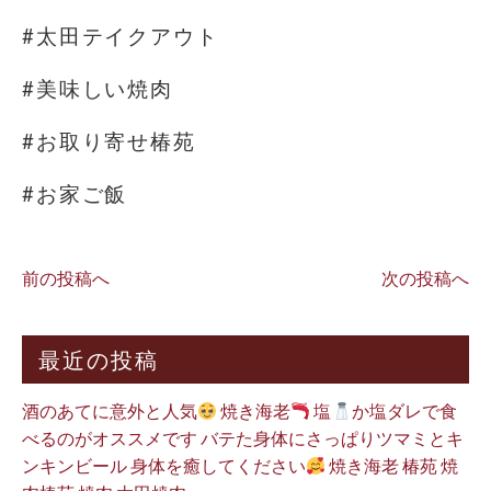
#太田テイクアウト
#美味しい焼肉
#お取り寄せ椿苑
#お家ご飯
前の投稿へ
次の投稿へ
最近の投稿
酒のあてに意外と人気
焼き海老
塩
か塩ダレで食
べるのがオススメです バテた身体にさっぱりツマミとキ
ンキンビール 身体を癒してください
焼き海老 椿苑 焼