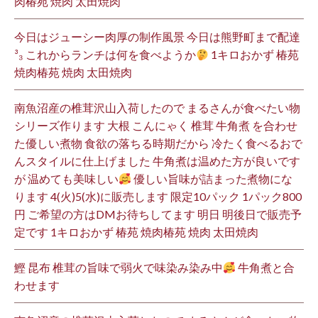
肉椿苑 焼肉 太田焼肉
今日はジューシー肉厚の制作風景 今日は熊野町まで配達
³₃ これからランチは何を食べようか
1キロおかず 椿苑
焼肉椿苑 焼肉 太田焼肉
南魚沼産の椎茸沢山入荷したので まるさんが食べたい物
シリーズ作ります 大根 こんにゃく 椎茸 牛角煮 を合わせ
た優しい煮物 食欲の落ちる時期だから 冷たく食べるおで
んスタイルに仕上げました 牛角煮は温めた方が良いです
が 温めても美味しい
優しい旨味が詰まった煮物にな
ります 4(火)5(水)に販売します 限定10パック 1パック800
円 ご希望の方はDMお待ちしてます 明日 明後日で販売予
定です 1キロおかず 椿苑 焼肉椿苑 焼肉 太田焼肉
鰹 昆布 椎茸の旨味で弱火で味染み染み中
牛角煮と合
わせます