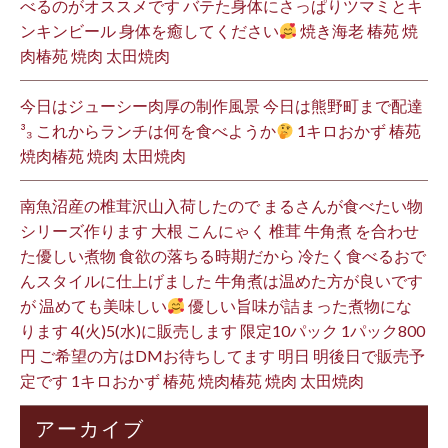
べるのがオススメです バテた身体にさっぱりツマミとキ
ンキンビール 身体を癒してください
焼き海老 椿苑 焼
肉椿苑 焼肉 太田焼肉
今日はジューシー肉厚の制作風景 今日は熊野町まで配達
³₃ これからランチは何を食べようか
1キロおかず 椿苑
焼肉椿苑 焼肉 太田焼肉
南魚沼産の椎茸沢山入荷したので まるさんが食べたい物
シリーズ作ります 大根 こんにゃく 椎茸 牛角煮 を合わせ
た優しい煮物 食欲の落ちる時期だから 冷たく食べるおで
んスタイルに仕上げました 牛角煮は温めた方が良いです
が 温めても美味しい
優しい旨味が詰まった煮物にな
ります 4(火)5(水)に販売します 限定10パック 1パック800
円 ご希望の方はDMお待ちしてます 明日 明後日で販売予
定です 1キロおかず 椿苑 焼肉椿苑 焼肉 太田焼肉
アーカイブ