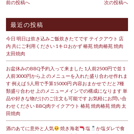
前の投稿へ
次の投稿へ
最近の投稿
今日 明日は炊き込みご飯炊きたてです テイクアウト 店
内 共にご利用ください 1キロおかず 椿苑 焼肉椿苑 焼肉
太田焼肉
お盆休みのBBQ予約入って来ました 1人前2500円で並 1
人前3000円から上 のメニューを入れた盛り合わせ作れま
す 例えば 5人用で予算15000円 内容おまかせで だと7種
類盛り合わせ 上のメニューメインでの構成になります 単
品や好きな物だけのご注文も可能です お気軽にお問い合
わせください BBQ肉テイクアウト 椿苑 焼肉椿苑 焼肉 太
田焼肉
酒のあてに意外と人気
焼き海老
塩
か塩ダレで食