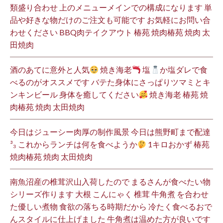
類盛り合わせ 上のメニューメインでの構成になります 単
品や好きな物だけのご注文も可能です お気軽にお問い合
わせください BBQ肉テイクアウト 椿苑 焼肉椿苑 焼肉 太
田焼肉
酒のあてに意外と人気
焼き海老
塩
か塩ダレで食
べるのがオススメです バテた身体にさっぱりツマミとキ
ンキンビール 身体を癒してください
焼き海老 椿苑 焼
肉椿苑 焼肉 太田焼肉
今日はジューシー肉厚の制作風景 今日は熊野町まで配達
³₃ これからランチは何を食べようか
1キロおかず 椿苑
焼肉椿苑 焼肉 太田焼肉
南魚沼産の椎茸沢山入荷したので まるさんが食べたい物
シリーズ作ります 大根 こんにゃく 椎茸 牛角煮 を合わせ
た優しい煮物 食欲の落ちる時期だから 冷たく食べるおで
んスタイルに仕上げました 牛角煮は温めた方が良いです