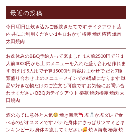
最近の投稿
今日 明日は炊き込みご飯炊きたてです テイクアウト 店
内 共にご利用ください 1キロおかず 椿苑 焼肉椿苑 焼肉
太田焼肉
お盆休みのBBQ予約入って来ました 1人前2500円で並 1
人前3000円から上 のメニューを入れた盛り合わせ作れま
す 例えば 5人用で予算15000円 内容おまかせで だと7種
類盛り合わせ 上のメニューメインでの構成になります 単
品や好きな物だけのご注文も可能です お気軽にお問い合
わせください BBQ肉テイクアウト 椿苑 焼肉椿苑 焼肉 太
田焼肉
酒のあてに意外と人気
焼き海老
塩
か塩ダレで食
べるのがオススメです バテた身体にさっぱりツマミとキ
ンキンビール 身体を癒してください
焼き海老 椿苑 焼