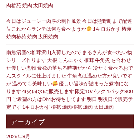
肉椿苑 焼肉 太田焼肉
今日はジューシー肉厚の制作風景 今日は熊野町まで配達
³₃ これからランチは何を食べようか
1キロおかず 椿苑
焼肉椿苑 焼肉 太田焼肉
南魚沼産の椎茸沢山入荷したので まるさんが食べたい物
シリーズ作ります 大根 こんにゃく 椎茸 牛角煮 を合わせ
た優しい煮物 食欲の落ちる時期だから 冷たく食べるおで
んスタイルに仕上げました 牛角煮は温めた方が良いです
が 温めても美味しい
優しい旨味が詰まった煮物にな
ります 4(火)5(水)に販売します 限定10パック 1パック800
円 ご希望の方はDMお待ちしてます 明日 明後日で販売予
定です 1キロおかず 椿苑 焼肉椿苑 焼肉 太田焼肉
アーカイブ
2026年8月