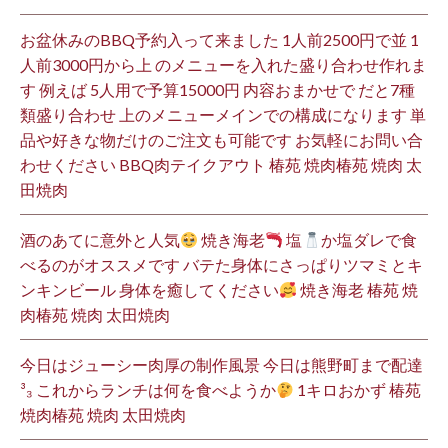
お盆休みのBBQ予約入って来ました 1人前2500円で並 1
人前3000円から上 のメニューを入れた盛り合わせ作れま
す 例えば 5人用で予算15000円 内容おまかせで だと7種
類盛り合わせ 上のメニューメインでの構成になります 単
品や好きな物だけのご注文も可能です お気軽にお問い合
わせください BBQ肉テイクアウト 椿苑 焼肉椿苑 焼肉 太
田焼肉
酒のあてに意外と人気
焼き海老
塩
か塩ダレで食
べるのがオススメです バテた身体にさっぱりツマミとキ
ンキンビール 身体を癒してください
焼き海老 椿苑 焼
肉椿苑 焼肉 太田焼肉
今日はジューシー肉厚の制作風景 今日は熊野町まで配達
³₃ これからランチは何を食べようか
1キロおかず 椿苑
焼肉椿苑 焼肉 太田焼肉