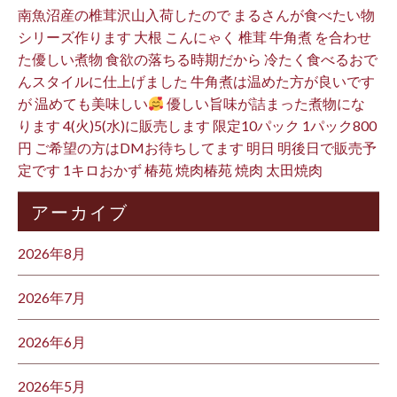
南魚沼産の椎茸沢山入荷したので まるさんが食べたい物
シリーズ作ります 大根 こんにゃく 椎茸 牛角煮 を合わせ
た優しい煮物 食欲の落ちる時期だから 冷たく食べるおで
んスタイルに仕上げました 牛角煮は温めた方が良いです
が 温めても美味しい
優しい旨味が詰まった煮物にな
ります 4(火)5(水)に販売します 限定10パック 1パック800
円 ご希望の方はDMお待ちしてます 明日 明後日で販売予
定です 1キロおかず 椿苑 焼肉椿苑 焼肉 太田焼肉
アーカイブ
2026年8月
2026年7月
2026年6月
2026年5月