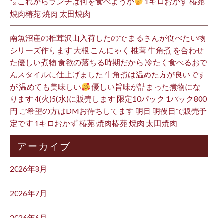
³₃ これからランチは何を食べようか
1キロおかず 椿苑
焼肉椿苑 焼肉 太田焼肉
南魚沼産の椎茸沢山入荷したので まるさんが食べたい物
シリーズ作ります 大根 こんにゃく 椎茸 牛角煮 を合わせ
た優しい煮物 食欲の落ちる時期だから 冷たく食べるおで
んスタイルに仕上げました 牛角煮は温めた方が良いです
が 温めても美味しい
優しい旨味が詰まった煮物にな
ります 4(火)5(水)に販売します 限定10パック 1パック800
円 ご希望の方はDMお待ちしてます 明日 明後日で販売予
定です 1キロおかず 椿苑 焼肉椿苑 焼肉 太田焼肉
アーカイブ
2026年8月
2026年7月
2026年6月