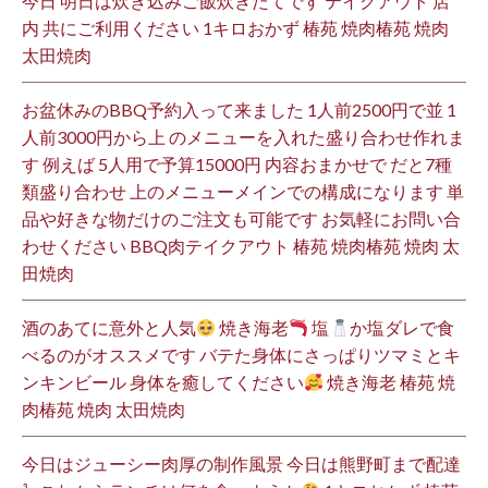
今日 明日は炊き込みご飯炊きたてです テイクアウト 店
内 共にご利用ください 1キロおかず 椿苑 焼肉椿苑 焼肉
太田焼肉
お盆休みのBBQ予約入って来ました 1人前2500円で並 1
人前3000円から上 のメニューを入れた盛り合わせ作れま
す 例えば 5人用で予算15000円 内容おまかせで だと7種
類盛り合わせ 上のメニューメインでの構成になります 単
品や好きな物だけのご注文も可能です お気軽にお問い合
わせください BBQ肉テイクアウト 椿苑 焼肉椿苑 焼肉 太
田焼肉
酒のあてに意外と人気
焼き海老
塩
か塩ダレで食
べるのがオススメです バテた身体にさっぱりツマミとキ
ンキンビール 身体を癒してください
焼き海老 椿苑 焼
肉椿苑 焼肉 太田焼肉
今日はジューシー肉厚の制作風景 今日は熊野町まで配達