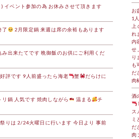
(月) イベント参加の為 お休みさせて頂きます
お
1
上
終了
2月限定鍋 来週は席の余裕もあります
れ
内
せ
込み出来たてです 晩御飯のお供にご利用くだ
り
も
だ
好評です 9人前盛ったら海老
蟹
だらけに
肉
酒
リ鍋 人気です 焼肉しながら
‪ 温まる
チ
ス
ミ
祭りは 2/24火曜日に行います 今日より 事前
だ
肉