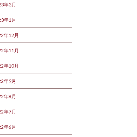
23年3月
23年1月
22年12月
22年11月
22年10月
22年9月
22年8月
22年7月
22年6月