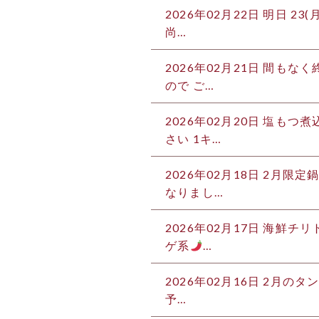
2026年02月22日
明日 23
尚…
2026年02月21日
間もなく
ので ご…
2026年02月20日
塩もつ煮
さい 1キ…
2026年02月18日
2月限定鍋
なりまし…
2026年02月17日
海鮮チリト
ゲ系
…
2026年02月16日
2月のタン
予…