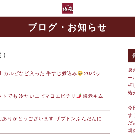
ブログ・お知らせ
月）
暑
上カルビなど入った 牛すじ煮込み
20パッ
ー
杯
椿
ウトでも 冷たいエビマヨエビチリ
海老キム
今
す
山ありがとうございます ザブトンふんだんに
だ
焼