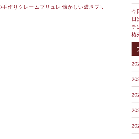
の手作りクレームブリュレ 懐かしい濃厚プリ
今
日
チ
椿
20
20
20
20
20