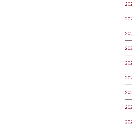
20
20
20
20
20
20
20
20
20