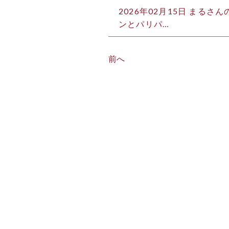
2026年02月15日
まるさん
ンとパリパ…
前へ