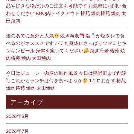
品や好きな物だけのご注文も可能です お気軽にお問い合
わせください BBQ肉テイクアウト 椿苑 焼肉椿苑 焼肉 太
田焼肉
酒のあてに意外と人気
焼き海老
塩
か塩ダレで食
べるのがオススメです バテた身体にさっぱりツマミとキ
ンキンビール 身体を癒してください
焼き海老 椿苑 焼
肉椿苑 焼肉 太田焼肉
今日はジューシー肉厚の制作風景 今日は熊野町まで配達
³₃ これからランチは何を食べようか
1キロおかず 椿苑
焼肉椿苑 焼肉 太田焼肉
アーカイブ
2026年8月
2026年7月