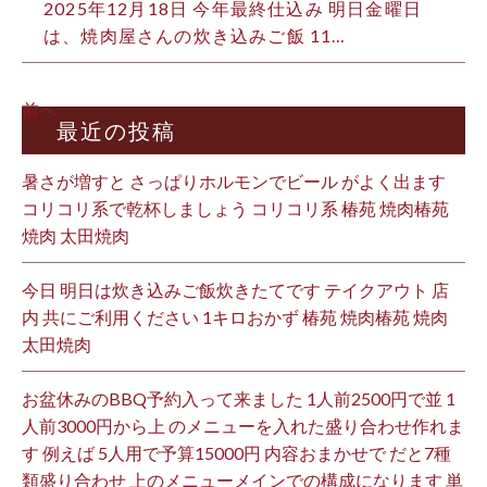
2025年12月18日
今年最終仕込み 明日金曜日
は、焼肉屋さんの炊き込みご飯 11…
前へ
最近の投稿
暑さが増すと さっぱりホルモンでビール がよく出ます
コリコリ系で乾杯しましょう コリコリ系 椿苑 焼肉椿苑
焼肉 太田焼肉
今日 明日は炊き込みご飯炊きたてです テイクアウト 店
内 共にご利用ください 1キロおかず 椿苑 焼肉椿苑 焼肉
太田焼肉
お盆休みのBBQ予約入って来ました 1人前2500円で並 1
人前3000円から上 のメニューを入れた盛り合わせ作れま
す 例えば 5人用で予算15000円 内容おまかせで だと7種
類盛り合わせ 上のメニューメインでの構成になります 単