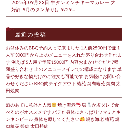
2025年09月23日
牛タンミンチキーマカレー 大
好評 9月のタン祭りは 9/29…
前へ
最近の投稿
お盆休みのBBQ予約入って来ました 1人前2500円で並 1
人前3000円から上 のメニューを入れた盛り合わせ作れま
す 例えば 5人用で予算15000円 内容おまかせで だと7種
類盛り合わせ 上のメニューメインでの構成になります 単
品や好きな物だけのご注文も可能です お気軽にお問い合
わせください BBQ肉テイクアウト 椿苑 焼肉椿苑 焼肉 太
田焼肉
酒のあてに意外と人気
焼き海老
塩
か塩ダレで食
べるのがオススメです バテた身体にさっぱりツマミとキ
ンキンビール 身体を癒してください
焼き海老 椿苑 焼
肉椿苑 焼肉 太田焼肉