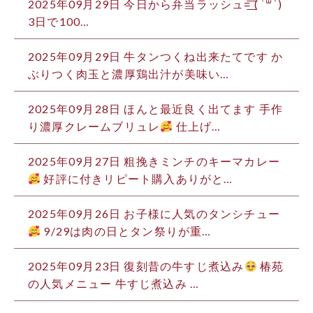
2025年09月29日
今日から弁当ラッシュ=͟͟͞͞ ( ˙꒳​˙)
3日で100…
2025年09月29日
牛タンつくね出来たてです か
ぶりつく肉玉と濃厚鶏出汁が美味い…
2025年09月28日
ほんと最近良く出てます 手作
り濃厚クレームブリュレ
仕上げ…
2025年09月27日
粗挽きミンチのキーマカレー
好評に付きリピート購入ありがと…
2025年09月26日
お子様に人気のタンシチュー
9/29は肉の日とタン祭りが重…
2025年09月23日
復刻
昔の牛すじ煮込み
椿苑
の人気メニュー 牛すじ煮込み …