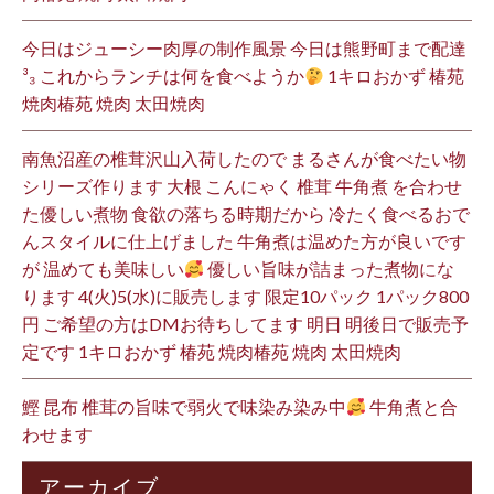
今日はジューシー肉厚の制作風景 今日は熊野町まで配達
³₃ これからランチは何を食べようか
1キロおかず 椿苑
焼肉椿苑 焼肉 太田焼肉
南魚沼産の椎茸沢山入荷したので まるさんが食べたい物
シリーズ作ります 大根 こんにゃく 椎茸 牛角煮 を合わせ
た優しい煮物 食欲の落ちる時期だから 冷たく食べるおで
んスタイルに仕上げました 牛角煮は温めた方が良いです
が 温めても美味しい
優しい旨味が詰まった煮物にな
ります 4(火)5(水)に販売します 限定10パック 1パック800
円 ご希望の方はDMお待ちしてます 明日 明後日で販売予
定です 1キロおかず 椿苑 焼肉椿苑 焼肉 太田焼肉
鰹 昆布 椎茸の旨味で弱火で味染み染み中
牛角煮と合
わせます
アーカイブ