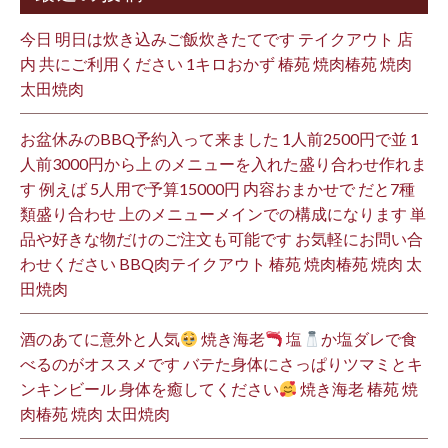
今日 明日は炊き込みご飯炊きたてです テイクアウト 店
内 共にご利用ください 1キロおかず 椿苑 焼肉椿苑 焼肉
太田焼肉
お盆休みのBBQ予約入って来ました 1人前2500円で並 1
人前3000円から上 のメニューを入れた盛り合わせ作れま
す 例えば 5人用で予算15000円 内容おまかせで だと7種
類盛り合わせ 上のメニューメインでの構成になります 単
品や好きな物だけのご注文も可能です お気軽にお問い合
わせください BBQ肉テイクアウト 椿苑 焼肉椿苑 焼肉 太
田焼肉
酒のあてに意外と人気
焼き海老
塩
か塩ダレで食
べるのがオススメです バテた身体にさっぱりツマミとキ
ンキンビール 身体を癒してください
焼き海老 椿苑 焼
肉椿苑 焼肉 太田焼肉