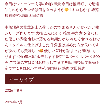
今日はジューシー肉厚の制作風景 今日は熊野町まで配達
³₃ これからランチは何を食べようか
1キロおかず 椿苑
焼肉椿苑 焼肉 太田焼肉
南魚沼産の椎茸沢山入荷したので まるさんが食べたい物
シリーズ作ります 大根 こんにゃく 椎茸 牛角煮 を合わせ
た優しい煮物 食欲の落ちる時期だから 冷たく食べるおで
んスタイルに仕上げました 牛角煮は温めた方が良いです
が 温めても美味しい
優しい旨味が詰まった煮物にな
ります 4(火)5(水)に販売します 限定10パック 1パック800
円 ご希望の方はDMお待ちしてます 明日 明後日で販売予
定です 1キロおかず 椿苑 焼肉椿苑 焼肉 太田焼肉
アーカイブ
2026年8月
2026年7月