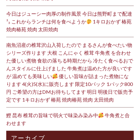
今日はジューシー肉厚の制作風景 今日は熊野町まで配達
³₃ これからランチは何を食べようか
1キロおかず 椿苑
焼肉椿苑 焼肉 太田焼肉
南魚沼産の椎茸沢山入荷したので まるさんが食べたい物
シリーズ作ります 大根 こんにゃく 椎茸 牛角煮 を合わせ
た優しい煮物 食欲の落ちる時期だから 冷たく食べるおで
んスタイルに仕上げました 牛角煮は温めた方が良いです
が 温めても美味しい
優しい旨味が詰まった煮物にな
ります 4(火)5(水)に販売します 限定10パック 1パック800
円 ご希望の方はDMお待ちしてます 明日 明後日で販売予
定です 1キロおかず 椿苑 焼肉椿苑 焼肉 太田焼肉
鰹 昆布 椎茸の旨味で弱火で味染み染み中
牛角煮と合
わせます
アーカイブ