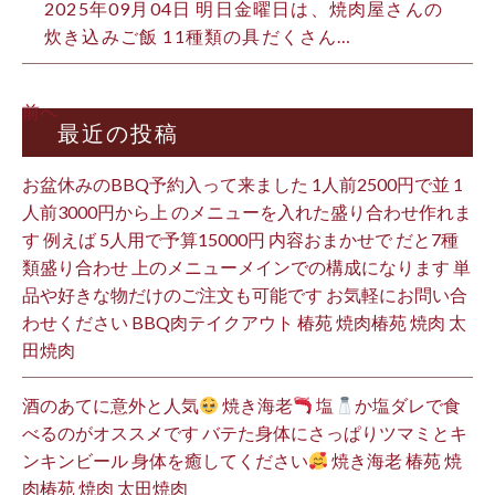
2025年09月04日 明日金曜日は、焼肉屋さんの
炊き込みご飯 11種類の具だくさん…
前へ
最近の投稿
お盆休みのBBQ予約入って来ました 1人前2500円で並 1
人前3000円から上 のメニューを入れた盛り合わせ作れま
す 例えば 5人用で予算15000円 内容おまかせで だと7種
類盛り合わせ 上のメニューメインでの構成になります 単
品や好きな物だけのご注文も可能です お気軽にお問い合
わせください BBQ肉テイクアウト 椿苑 焼肉椿苑 焼肉 太
田焼肉
酒のあてに意外と人気
焼き海老
塩
か塩ダレで食
べるのがオススメです バテた身体にさっぱりツマミとキ
ンキンビール 身体を癒してください
焼き海老 椿苑 焼
肉椿苑 焼肉 太田焼肉