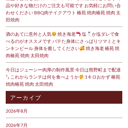
品や好きな物だけのご注文も可能です お気軽にお問い合
わせください BBQ肉テイクアウト 椿苑 焼肉椿苑 焼肉 太
田焼肉
酒のあてに意外と人気
焼き海老
塩
か塩ダレで食
べるのがオススメです バテた身体にさっぱりツマミとキ
ンキンビール 身体を癒してください
焼き海老 椿苑 焼
肉椿苑 焼肉 太田焼肉
今日はジューシー肉厚の制作風景 今日は熊野町まで配達
³₃ これからランチは何を食べようか
1キロおかず 椿苑
焼肉椿苑 焼肉 太田焼肉
アーカイブ
2026年8月
2026年7月