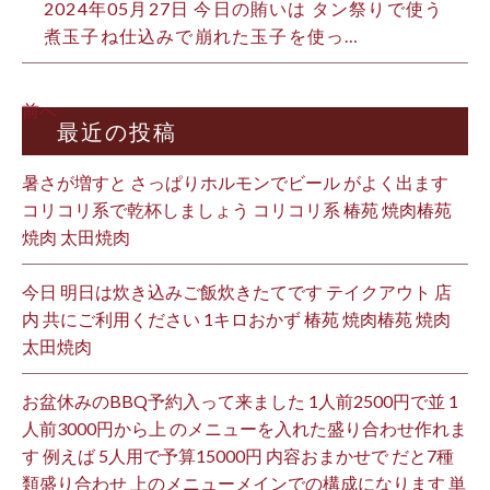
2024年05月27日 今日の賄いは タン祭りで使う
煮玉子ね仕込みで崩れた玉子を使っ…
前へ
最近の投稿
暑さが増すと さっぱりホルモンでビール がよく出ます
コリコリ系で乾杯しましょう コリコリ系 椿苑 焼肉椿苑
焼肉 太田焼肉
今日 明日は炊き込みご飯炊きたてです テイクアウト 店
内 共にご利用ください 1キロおかず 椿苑 焼肉椿苑 焼肉
太田焼肉
お盆休みのBBQ予約入って来ました 1人前2500円で並 1
人前3000円から上 のメニューを入れた盛り合わせ作れま
す 例えば 5人用で予算15000円 内容おまかせで だと7種
類盛り合わせ 上のメニューメインでの構成になります 単